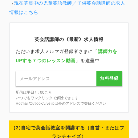
→
現在募集中の児童英語教師／子供英会話講師の求人
情報はこちら
英会話講師の《最新》求人情報
ただいま求人メルマガ登録者さまに「
講師力を
UPする７つのレッスン動画
」を進呈中
無料登録
配信は平日7：00ころ
いつでもワンクリックで解除できます
Hotmail/Outlook/Live.jp以外のアドレスで登録ください
(2)自宅で英会話教室を開講する（自営・またはフ
ランチャイズ）