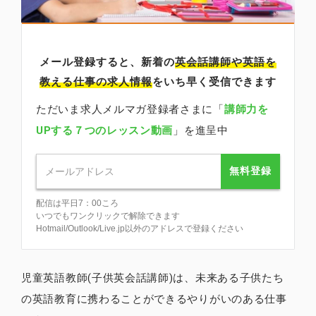
メール登録すると、新着の
英会話講師
や英語を
教える仕事の求人情報
をいち早く受信できます
ただいま求人メルマガ登録者さまに「
講師力を
UPする７つのレッスン動画
」を進呈中
無料登録
配信は平日7：00ころ
いつでもワンクリックで解除できます
Hotmail/Outlook/Live.jp以外のアドレスで登録ください
児童英語教師(子供英会話講師)は、未来ある子供たち
の英語教育に携わることができるやりがいのある仕事