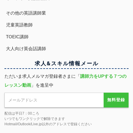
その他の英語講師業
児童英語教師
TOEIC講師
大人向け英会話講師
求人&スキル
情報
メール
ただいま求人メルマガ登録者さまに「
講師力をUPする７つの
レッスン動画
」を進呈中
無料登録
配信は平日7：00ころ
いつでもワンクリックで解除できます
Hotmail/Outlook/Live.jp以外のアドレスで登録ください