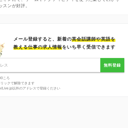
ッスンが好評。
メール登録すると、新着の
英会話講師
や英語を
教える仕事の求人情報
をいち早く受信できます
無料登録
00ころ
クリックで解除できます
tlook/Live.jp以外のアドレスで登録ください