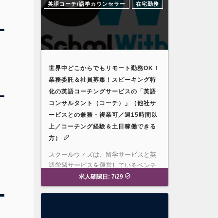
英語コーチ/語学カウンセラー
在宅勤務
世界中どこからでもリモート勤務OK！
業務委託＆社員募集！スピーキング特
化の英語コーチングサービスの「英語
コンサルタント（コーチ）」（他社サ
ービスとの兼務・複業可／週15時間以
上／コーチング経験＆土日稼働できる
方）
スクールウィズは、留学サービスと英
語学習サービスを運営しているベンチ
ャー企業です。2024年の夏にリ…
募
求人確認日: 7/29
集要項