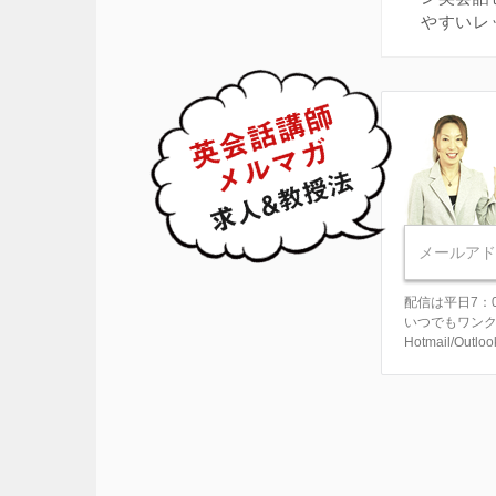
やすいレ
配信は平日7：
いつでもワン
Hotmail/Ou