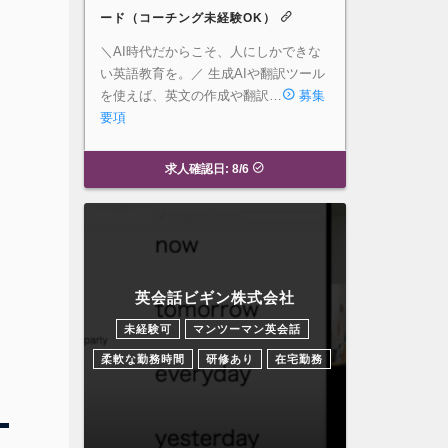
ード（コーチング未経験OK）
＼AI時代だからこそ、人にしかできな
い英語教育を。／ 生成AIや翻訳ツール
を使えば、英文の作成や翻訳…
募集
要項
求人確認日: 8/6
英会話ビギン株式会社
未経験可
マンツーマン英会話
柔軟な勤務時間
研修あり
在宅勤務