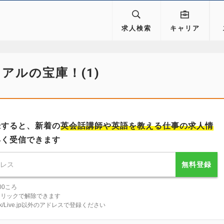
求人検索
キャリア
アルの宝庫！(1)
録すると、新着の
英会話講師
や英語を教える仕事の求人情
早く受信できます
無料登録
00ころ
クリックで解除できます
tlook/Live.jp以外のアドレスで登録ください