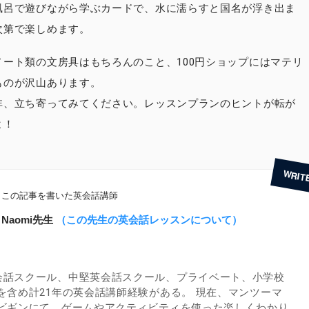
風呂で遊びながら学ぶカードで、水に濡らすと国名が浮き出ま
次第で楽しめます。
ノート類の文房具はもちろんのこと、100円ショップにはマテリ
ものが沢山あります。
非、立ち寄ってみてください。レッスンプランのヒントが転が
よ！
この記事を書いた英会話講師
Naomi先生
（この先生の英会話レッスンについて）
会話スクール、中堅英会話スクール、プライベート、小学校
を含め計21年の英会話講師経験がある。 現在、マンツーマ
ビギンにて、ゲームやアクティビティを使った楽しくわかり