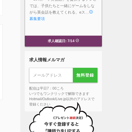
では、子供たちと一緒にゲームをしな
がら英会話を教えてくれる、eス…
募集要項
求人確認日: 7/14
求人情報メルマガ
無料登録
配信は平日7：00ころ
いつでもワンクリックで解除できます
Hotmail/Outlook/Live.jp以外のアドレスで
登録ください