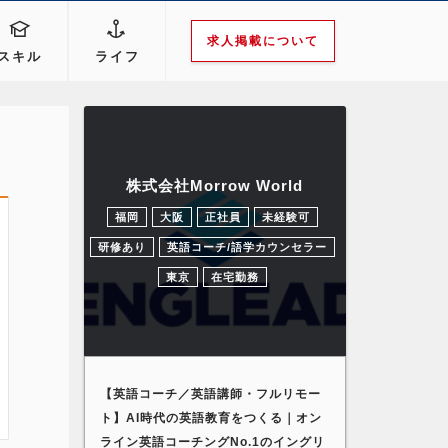
求人掲載について
スキル
ライフ
株式会社Morrow World
福岡
大阪
正社員
未経験可
研修あり
英語コーチ/語学カウンセラー
東京
在宅勤務
【英語コーチ／英語講師・フルリモー
ト】AI時代の英語教育をつくる｜オン
ライン英語コーチングNo.1のイングリ