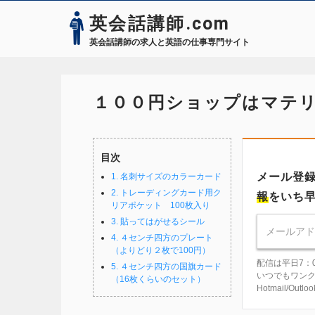
英会話講師.com
英会話講師の求人と英語の仕事専門サイト
１００円ショップはマテリ
目次
メール登
1. 名刺サイズのカラーカード
2. トレーディングカード用ク
報
をいち
リアポケット 100枚入り
3. 貼ってはがせるシール
4. ４センチ四方のプレート
（よりどり２枚で100円）
配信は平日7：
5. ４センチ四方の国旗カード
いつでもワン
（16枚くらいのセット）
Hotmail/Ou