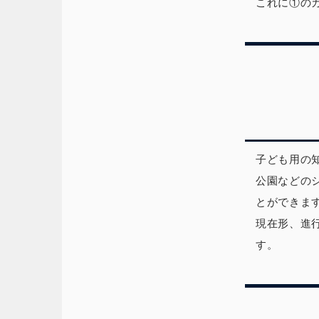
これに①の
子ども用の
公園などの
とができま
現在形、進
す。