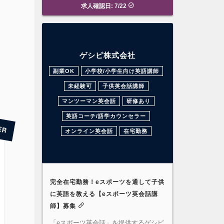
求人確認日: 7/22
ゲシピ株式会社
副業OK
小学校/小学生向け英語講師
未経験可
子供英会話講師
マンツーマン英会話
研修あり
英語コーチ/語学カウンセラー
オンライン英会話
在宅勤務
完全在宅勤務！eスポーツを通して子供
に英語を教える【eスポーツ英会話講
師】募集
「eスポーツ英会話」を提供するゲシピ