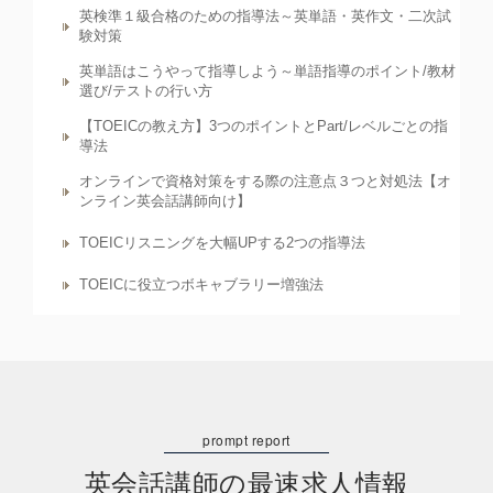
英検準１級合格のための指導法～英単語・英作文・二次試
験対策
英単語はこうやって指導しよう～単語指導のポイント/教材
選び/テストの行い方
【TOEICの教え方】3つのポイントとPart/レベルごとの指
導法
オンラインで資格対策をする際の注意点３つと対処法【オ
ンライン英会話講師向け】
TOEICリスニングを大幅UPする2つの指導法
TOEICに役立つボキャブラリー増強法
英会話講師の最速求人情報