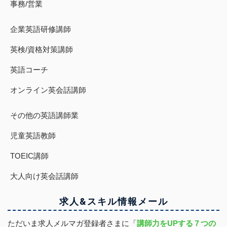
事務/営業
企業英語研修講師
英検/資格対策講師
英語コーチ
オンライン英会話講師
その他の英語講師業
児童英語教師
TOEIC講師
大人向け英会話講師
求人&スキル
情報
メール
ただいま求人メルマガ登録者さまに「
講師力をUPする７つの