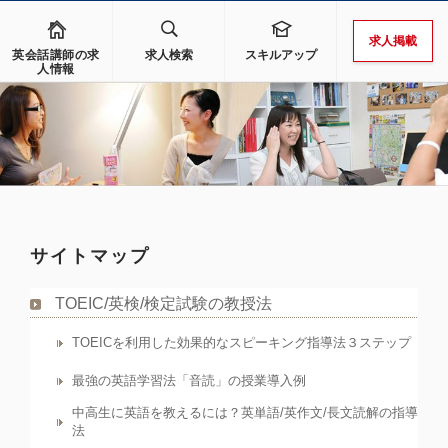
求人掲載
英会話講師の求
求人検索
スキルアップ
人情報
サイトマップ
TOEIC/英検/検定試験の教授法
TOEICを利用した効果的なスピーキング指導法３ステップ
最強の英語学習法「音読」の授業導入例
中高生に英語を教えるには？英単語/英作文/長文読解の指導
法