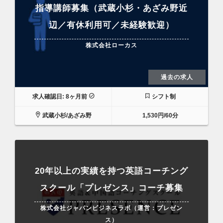
指導講師募集（武蔵小杉・あざみ野近
辺／有休利用可／未経験歓迎）
株式会社ローカス
過去の求人
求人確認日: 8ヶ月前
シフト制
武蔵小杉/あざみ野
1,530円/60分
20年以上の実績を持つ英語コーチング
スクール「プレゼンス」コーチ募集
株式会社ジャパンビジネスラボ（運営：プレゼン
ス）