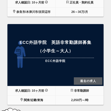
求人確認日: 10ヶ月前
正社員・契約社員
奈良市/木津川市/京田辺市
26～30万/月
ECC外語学院 英語非常勤講師募集
（小学生～大人）
ECC外語学院
過去の求人
求人確認日: 10ヶ月前
非常勤講師
関東/近畿/東海
2,050円～/時