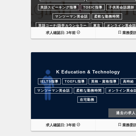
英語スピーキング指導
TOEIC指導
子供英会話講師
マンツーマン英会話
柔軟な勤務時間
英語コーチ/語学カウンセラー
東京
オンライン英会話
求人確認日: 3年前
業務委
在宅勤務
過去の求人
K Education & Technology
IELTS指導
TOEFL指導
英検・資格指導
高時給
マンツーマン英会話
柔軟な勤務時間
オンライン英会
在宅勤務
過去の求人
求人確認日: 3年前
業務委