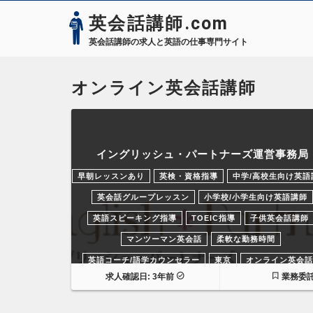
英会話講師.com
英会話講師の求人と英語の仕事専門サイト
オンライン英会話講師
イングリッシュ・パートナーズ運営事務局
早朝レッスンあり
英検・資格指導
中学/高校生向け英語
英会話グループレッスン
小学校/小学生向け英語講師
英語スピーキング指導
TOEIC指導
子供英会話講師
マンツーマン英会話
柔軟な勤務時間
英語コーチ/語学カウンセラー
東京
オンライン英会話
求人確認日: 3年前
業務委
在宅勤務
過去の求人