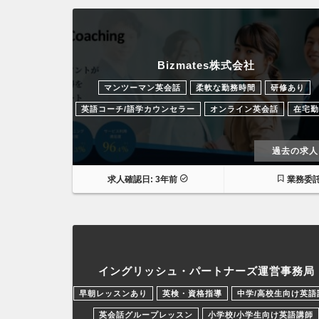
Bizmates株式会社
マンツーマン英会話
柔軟な勤務時間
研修あり
英語コーチ/語学カウンセラー
オンライン英会話
在宅勤
過去の求人
求人確認日: 3年前
業務委
イングリッシュ・パートナーズ運営事務局
早朝レッスンあり
英検・資格指導
中学/高校生向け英語
英会話グループレッスン
小学校/小学生向け英語講師