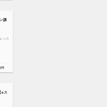
ン講
面レッス
0円
【eス