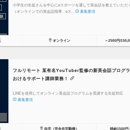
小学生の生徒さんを中心にeスポーツを通して英会話を教えていただ
（オンラインでの英会話指導、eス…
募集要項
話
託
オンライン
～2500円/150,
フルリモート 某有名YouTuber監修の新英会話プログ
おけるサポート講師業務！
LINEを使用してオンライン英会話プログラムを受講する生徒対応
募集要項
託
自宅（完全在宅勤務）
時給1500円