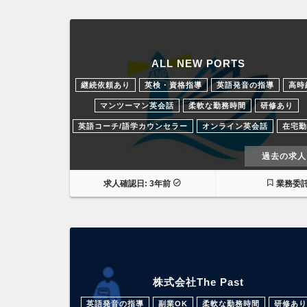
ALL NEW PORTS
継続依頼あり
英検・資格指導
英語発音の指導
高時
マンツーマン英会話
柔軟な勤務時間
研修あり
英語コーチ/語学カウンセラー
オンライン英会話
在宅勤
過去の求人
求人確認日: 3年前
業務委
株式会社The Past
英語発音の指導
副業OK
柔軟な勤務時間
研修あり