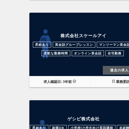
株式会社スケールアイ
昇給あり
英会話グループレッスン
マンツーマン英会
柔軟な勤務時間
オンライン英会話
在宅勤務
過去の求人
求人確認日: 3年前
業務委
ゲシピ株式会社
昇給あり
副業OK
小学校/小学生向け英語講師
未経