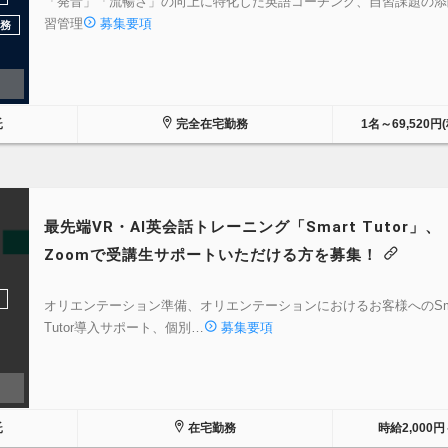
「発音」「流暢さ」の向上に特化した英語コーチング、自習課題の添
習管理
募集要項
務
託
完全在宅勤務
1名～69,520円
最先端VR・AI英会話トレーニング「Smart Tutor」、
Zoomで受講生サポートいただける方を募集！
オリエンテーション準備、オリエンテーションにおけるお客様へのSma
Tutor導入サポート、個別…
募集要項
託
在宅勤務
時給2,000円