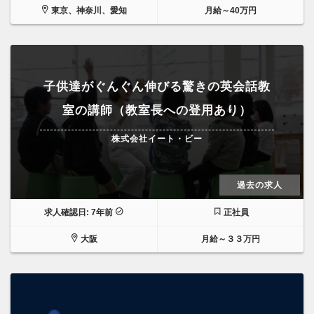
東京、神奈川、愛知
月給～40万円
子供達がぐんぐん伸びる驚きの英会話教
室の講師（教室長への登用あり）
株式会社イート・ビー
過去の求人
求人確認日: 7年前
正社員
大阪
月給～３３万円