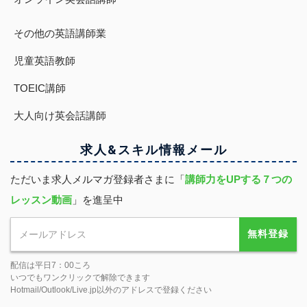
その他の英語講師業
児童英語教師
TOEIC講師
大人向け英会話講師
求人&スキル
情報
メール
ただいま求人メルマガ登録者さまに「
講師力をUPする７つの
レッスン動画
」を進呈中
無料登録
配信は平日7：00ころ
いつでもワンクリックで解除できます
Hotmail/Outlook/Live.jp以外のアドレスで登録ください