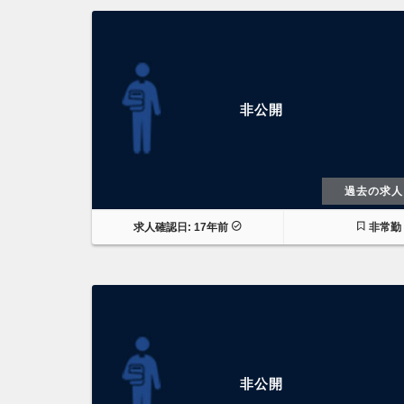
非公開
過去の求人
求人確認日: 17年前
非常勤
非公開