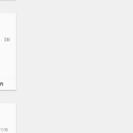
 【勤
円
で35