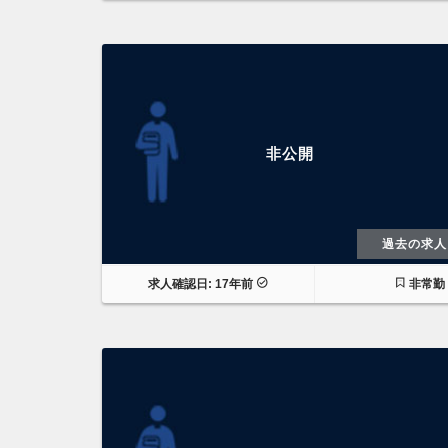
非公開
過去の求人
求人確認日: 17年前
非常勤