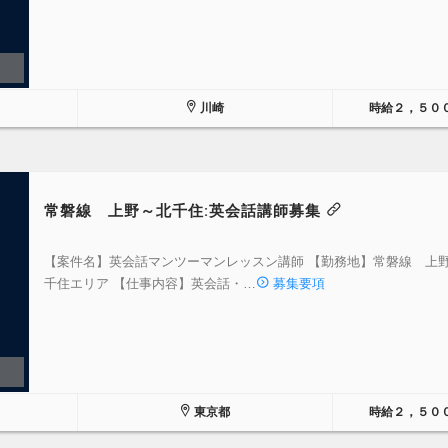
川崎
時給２，５０
常磐線 上野～北千住:英会話講師募集
【案件名】英会話マンツーマンレッスン講師 【勤務地】常磐線 上
千住エリア 【仕事内容】英会話・…
募集要項
東京都
時給２，５０