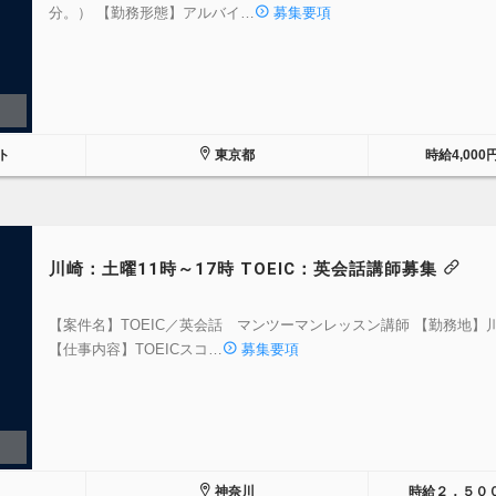
分。） 【勤務形態】アルバイ…
募集要項
ト
東京都
時給4,000
川崎：土曜11時～17時 TOEIC：英会話講師募集
【案件名】TOEIC／英会話 マンツーマンレッスン講師 【勤務地】
【仕事内容】TOEICスコ…
募集要項
神奈川
時給２，５０