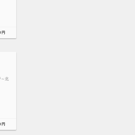
０円
野～北
０円