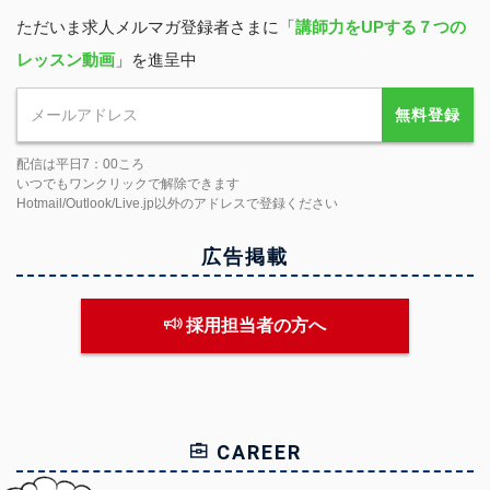
ただいま求人メルマガ登録者さまに「
講師力をUPする７つの
レッスン動画
」を進呈中
無料登録
配信は平日7：00ころ
いつでもワンクリックで解除できます
Hotmail/Outlook/Live.jp以外のアドレスで登録ください
広告掲載
採用担当者の方へ
CAREER