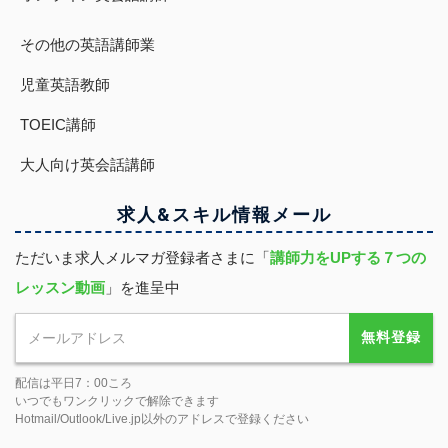
その他の英語講師業
児童英語教師
TOEIC講師
大人向け英会話講師
求人&スキル
情報
メール
ただいま求人メルマガ登録者さまに「
講師力をUPする７つの
レッスン動画
」を進呈中
無料登録
配信は平日7：00ころ
いつでもワンクリックで解除できます
Hotmail/Outlook/Live.jp以外のアドレスで登録ください