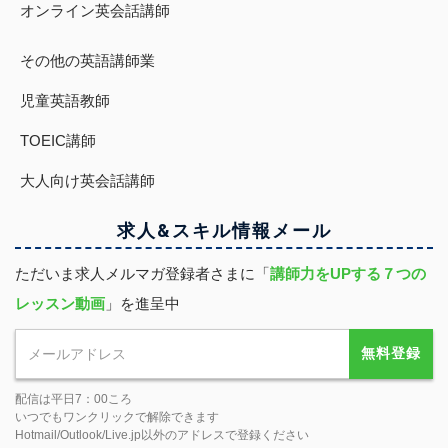
オンライン英会話講師
その他の英語講師業
児童英語教師
TOEIC講師
大人向け英会話講師
求人&スキル
情報
メール
ただいま求人メルマガ登録者さまに「
講師力をUPする７つの
レッスン動画
」を進呈中
無料登録
配信は平日7：00ころ
いつでもワンクリックで解除できます
Hotmail/Outlook/Live.jp以外のアドレスで登録ください