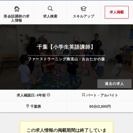
求人掲載
英会話講師の求
求人検索
スキルアップ
人情報
千葉【小学生英語講師】
ファーストラーニング南流山・おおたかの森
過去の求人
求人確認日: 4年前
パート・アルバイト
千葉県
60分/2,000円
この求人情報の掲載期間は終了していま