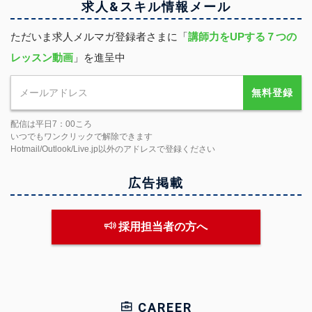
求人&スキル
情報
メール
ただいま求人メルマガ登録者さまに「
講師力をUPする７つの
レッスン動画
」を進呈中
無料登録
配信は平日7：00ころ
いつでもワンクリックで解除できます
Hotmail/Outlook/Live.jp以外のアドレスで登録ください
広告掲載
採用担当者の方へ
CAREER