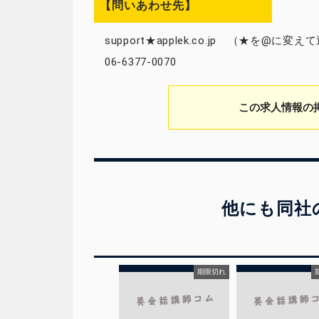
【問いあわせ先】
support★applek.co.jp （★を@に
06-6377-0070
この求人情報の
他にも同社
期限切れ