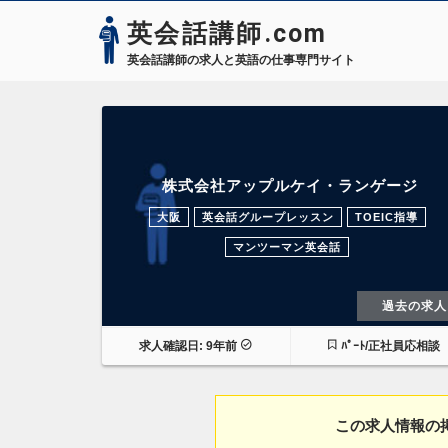
英会話講師.com
英会話講師の求人と英語の仕事専門サイト
株式会社アップルケイ・ランゲージ
大阪
英会話グループレッスン
TOEIC指導
マンツーマン英会話
過去の求人
求人確認日: 9年前
ﾊﾟｰﾄ/正社員応相談
この求人情報の