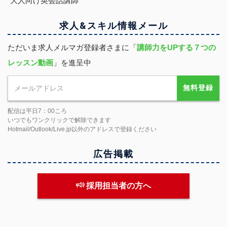
大人向け英会話講師
求人&スキル
情報
メール
ただいま求人メルマガ登録者さまに「
講師力をUPする７つの
レッスン動画
」を進呈中
無料登録
配信は平日7：00ころ
いつでもワンクリックで解除できます
Hotmail/Outlook/Live.jp以外のアドレスで登録ください
広告掲載
採用担当者の方へ