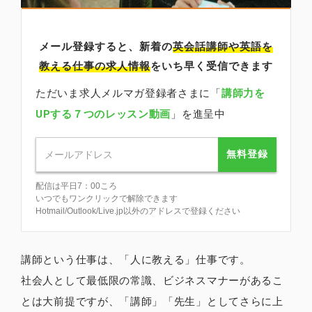
メール登録すると、新着の
英会話講師
や英語を
教える仕事の求人情報
をいち早く受信できます
ただいま求人メルマガ登録者さまに「
講師力を
UPする７つのレッスン動画
」を進呈中
無料登録
配信は平日7：00ころ
いつでもワンクリックで解除できます
Hotmail/Outlook/Live.jp以外のアドレスで登録ください
講師という仕事は、「人に教える」仕事です。
社会人として最低限の常識、ビジネスマナーがあるこ
とは大前提ですが、「講師」「先生」としてさらに上