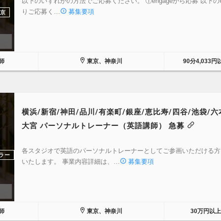
以下のいずれかの方法でご応募ください。 ①engageから応募 以下の
りご応募く…
募集要項
京
師
東京、神奈川
90分4,033円
横浜/新宿/神田/品川/有楽町/銀座/恵比寿/四谷/池袋/六
大宮 パーソナルトレーナー（英語講師） 急募
各スタジオで英語のパーソナルトレーナーとしてご参画いただける方
ラー
いたします。 事業内容詳細は、…
募集要項
師
東京、神奈川
30万円以