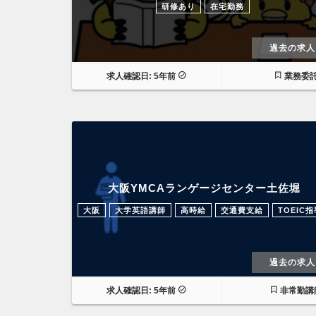
研修あり
在宅勤務
過去の求人
求人確認日: 5年前
業務委
大阪YMCAランゲージセンター土佐堀
大阪
大学英語講師
高時給
交通費支給
TOEIC指
過去の求人
求人確認日: 5年前
非常勤講