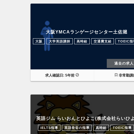
大阪YMCAランゲージセンター土佐堀
大阪
大学英語講師
高時給
交通費支給
TOEIC指
過去の求人
求人確認日: 5年前
非常勤講
英語ジム らいおんとひよこ(株式会社らいひよ
IELTS指導
英語発音の指導
高時給
TOEIC指導