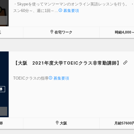
・Skypeを使ってマンツーマンのオンライン英語レッスンを行う。 ・
スン60分～、週に1回～…
募集要項
託
在宅ワーク
時給4,000
【大阪 2021年度大学TOEICクラス非常勤講師】
TOEICクラスの指導
募集要項
導
師
大阪
月給57600