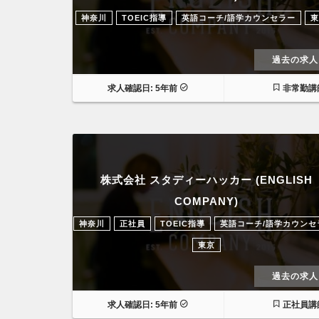
神奈川
TOEIC指導
英語コーチ/語学カウンセラー
東
過去の求人
求人確認日: 5年前
非常勤講
株式会社 スタディーハッカー (ENGLISH
COMPANY)
神奈川
正社員
TOEIC指導
英語コーチ/語学カウンセ
東京
過去の求人
求人確認日: 5年前
正社員講