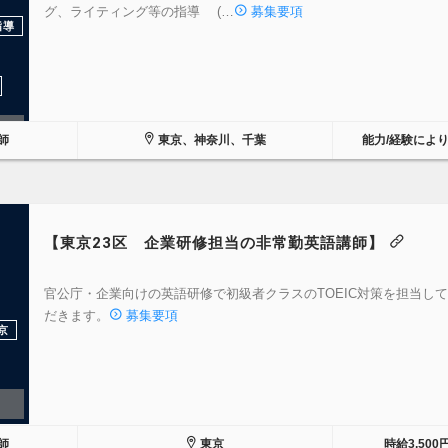
グ、ライティング等の指導 (…
募集要項
指導
師
東京、神奈川、千葉
能力/経験によ
【東京23区 企業研修担当の非常勤英語講師】
官公庁・企業向けの英語研修で初級者クラスのTOEIC対策を担当し
だきます。
募集要項
京
師
東京
時給3,500