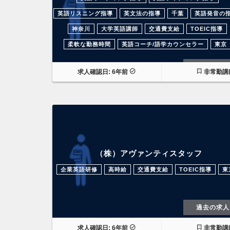
英語リスニング指導
英文法の指導
千葉
英語発音の
神奈川
大学英語講師
交通費支給
TOEIC指導
柔軟な勤務時間
英語コーチ/語学カウンセラー
東京
過去の求人
求人確認日: 6年前
非常勤講
（株）アヴァンティスタッフ
企業英語研修
高時給
交通費支給
TOEIC指導
東
過去の求人
求人確認日: 6年前
非常勤講