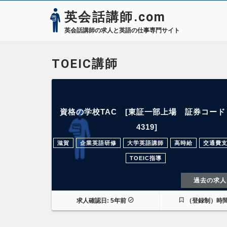
英会話講師.com
英会話講師の求人と英語の仕事専門サイト
TOEIC講師
資格の学校TAC [東証一部上場 証券コード
4319]
滋賀
企業英語研修
大学英語講師
高時給
交通費
TOEIC指導
過去の求人
求人確認日: 5年前
（登録制）時