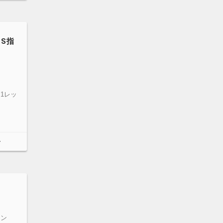
TS指
1レッ
～
ィン