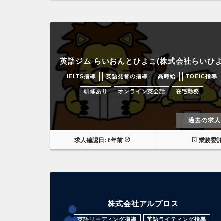
英語ジム らいおんとひよこ(株式会社らいひよ
IELTS指導
英語発音の指導
高時給
TOEIC指導
研修あり
オンライン英会話
在宅勤務
過去の求人
求人確認日: 6年前
業務委
株式会社アルプロス
英語リーディング指導
英語ライティング指導