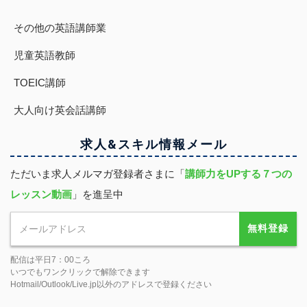
その他の英語講師業
児童英語教師
TOEIC講師
大人向け英会話講師
求人&スキル
情報
メール
ただいま求人メルマガ登録者さまに「
講師力をUPする７つの
レッスン動画
」を進呈中
無料登録
配信は平日7：00ころ
いつでもワンクリックで解除できます
Hotmail/Outlook/Live.jp以外のアドレスで登録ください