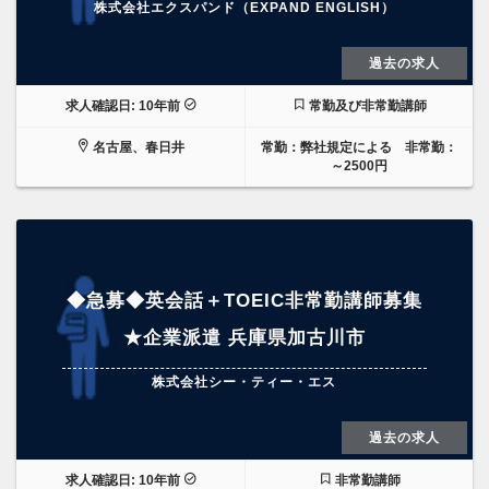
株式会社エクスパンド（EXPAND ENGLISH）
過去の求人
求人確認日: 10年前
常勤及び非常勤講師
名古屋、春日井
常勤：弊社規定による 非常勤：
～2500円
◆急募◆英会話＋TOEIC非常勤講師募集
★企業派遣 兵庫県加古川市
株式会社シー・ティー・エス
過去の求人
求人確認日: 10年前
非常勤講師