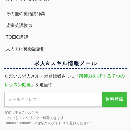
その他の英語講師業
児童英語教師
TOEIC講師
大人向け英会話講師
求人&スキル
情報
メール
ただいま求人メルマガ登録者さまに「
講師力をUPする７つの
レッスン動画
」を進呈中
無料登録
配信は平日7：00ころ
いつでもワンクリックで解除できます
Hotmail/Outlook/Live.jp以外のアドレスで登録ください