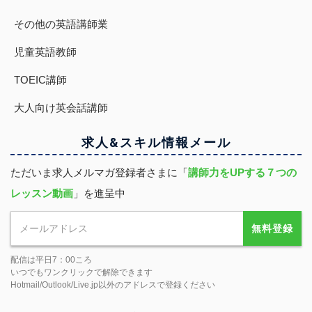
その他の英語講師業
児童英語教師
TOEIC講師
大人向け英会話講師
求人&スキル
情報
メール
ただいま求人メルマガ登録者さまに「
講師力をUPする７つの
レッスン動画
」を進呈中
無料登録
配信は平日7：00ころ
いつでもワンクリックで解除できます
Hotmail/Outlook/Live.jp以外のアドレスで登録ください