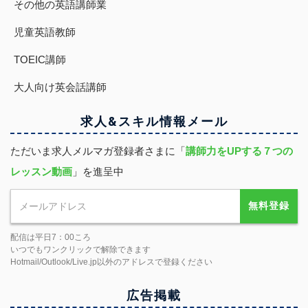
その他の英語講師業
児童英語教師
TOEIC講師
大人向け英会話講師
求人&スキル
情報
メール
ただいま求人メルマガ登録者さまに「
講師力をUPする７つの
レッスン動画
」を進呈中
無料登録
配信は平日7：00ころ
いつでもワンクリックで解除できます
Hotmail/Outlook/Live.jp以外のアドレスで登録ください
広告掲載