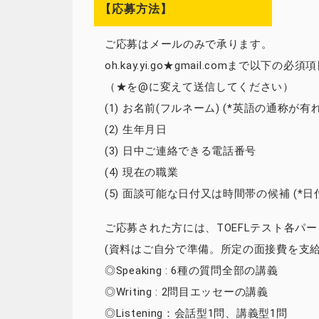
【応募方法】
ご応募はメールのみで承ります。
oh.kay.yi.go★gmail.comまで
（★を@に変えて送信してください）
(1) お名前(フルネーム) (*英語の通称が
(2) 生年月日
(3) 日中ご連絡できる電話番号
(4) 現在の職業
(5) 面談可能な日付又は時間帯の候補 (*
ご応募された方には、TOEFLテスト各パ
(資料はご自分で準備。所定の面接費を支給
◎Speaking : 6種の質問全部の講義
◎Writing : 2問目エッセーの講義
◎Listening：会話型1問、講義型1問