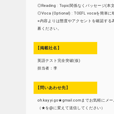
◎Reading : Topic関係なくパッセージ(
◎Voca (Optional) : TOEFL 
※内容よりは態度やアクセントを確認する
募ください。
【掲載社名】
英語テスト完全突破(仮)
担当者：李
【問いあわせ先】
oh.kay.yi.go★gmail.comまでお気軽
（★を@に変えて送信してください）