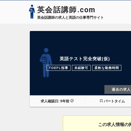
英会話講師.com
英会話講師の求人と英語の仕事専門サイト
英語テスト完全突破(仮)
TOEFL指導
未経験可
柔軟な勤務時間
過去の求人
求人確認日: 9年前
パートタイム
この求人情報の