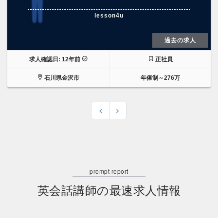
lesson4u
過去の求人
求人確認日: 12年前
正社員
石川県金沢市
年俸制～276万
英会話講師の最速求人情報