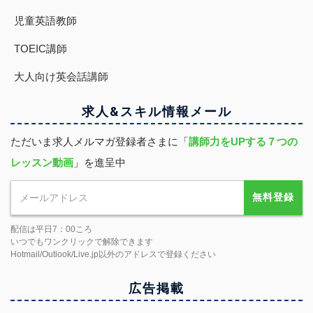
児童英語教師
TOEIC講師
大人向け英会話講師
求人&スキル
情報
メール
ただいま求人メルマガ登録者さまに「
講師力をUPする７つの
レッスン動画
」を進呈中
無料登録
配信は平日7：00ころ
いつでもワンクリックで解除できます
Hotmail/Outlook/Live.jp以外のアドレスで登録ください
広告掲載