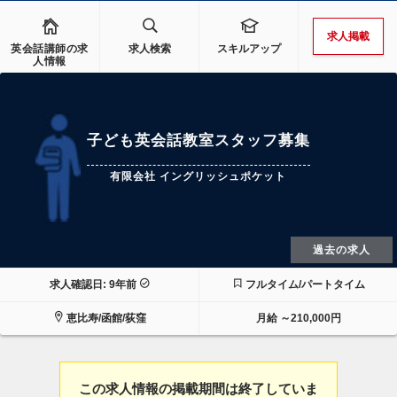
求人掲載
英会話講師の求
求人検索
スキルアップ
人情報
子ども英会話教室スタッフ募集
有限会社 イングリッシュポケット
過去の求人
求人確認日: 9年前
フルタイム/パートタイム
恵比寿/函館/荻窪
月給 ～210,000円
この求人情報の掲載期間は終了していま