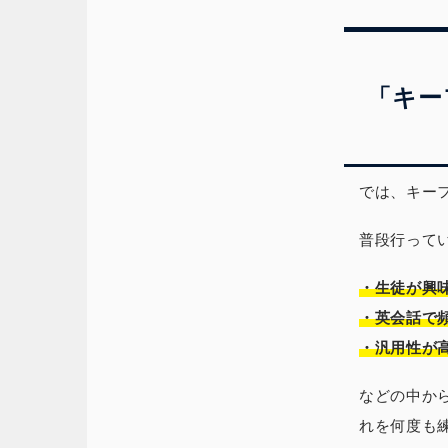
「キー
では、キー
普段行って
・生徒が興
・英会話で
・汎用性が
などの中か
れを何度も