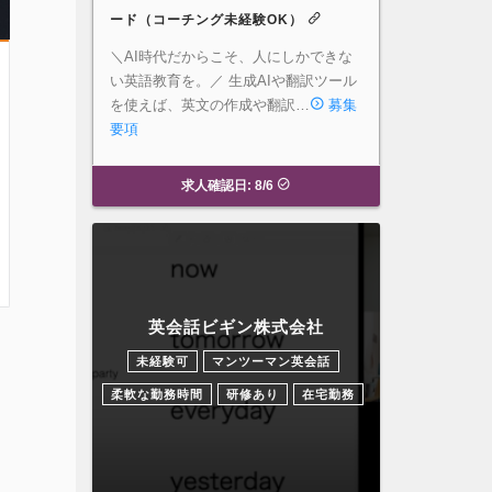
ード（コーチング未経験OK）
＼AI時代だからこそ、人にしかできな
い英語教育を。／ 生成AIや翻訳ツール
を使えば、英文の作成や翻訳…
募集
要項
求人確認日: 8/6
英会話ビギン株式会社
未経験可
マンツーマン英会話
柔軟な勤務時間
研修あり
在宅勤務