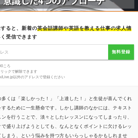
録すると、新着の
英会話講師
や英語を教える仕事の求人情
早く受信できます
無料登録
00ころ
クリックで解除できます
tlook/Live.jp以外のアドレスで登録ください
の多くは「楽しかった！」「上達した！」と生徒が喜んでくれ
をするために一生懸命です。しかし講師のなかには、テキスト
スンを行うことで、淡々としたレッスンになってしまったり、
クで盛り上げようとしても、なんとなくポイントに欠けるレッ
てしまう、という悩みを持つ方もいらっしゃるかもしれませ