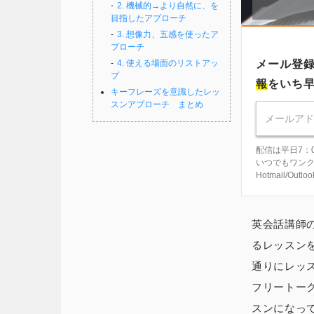
2. 機械的→より自然に、を
目指したアプローチ
3. 想像力、五感を使ったア
プローチ
メール登
4. 使える場面のリストアッ
プ
報
をいち
キーフレーズを意識したレッ
スンアプローチ まとめ
配信は平日7：
いつでもワン
Hotmail/Ou
英会話講師
るレッスン
通りにレッ
フリートー
スンになっ