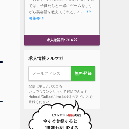
では、子供たちと一緒にゲームをしな
がら英会話を教えてくれる、eス…
募集要項
求人確認日: 7/14
求人情報メルマガ
無料登録
配信は平日7：00ころ
いつでもワンクリックで解除できます
Hotmail/Outlook/Live.jp以外のアドレスで
登録ください