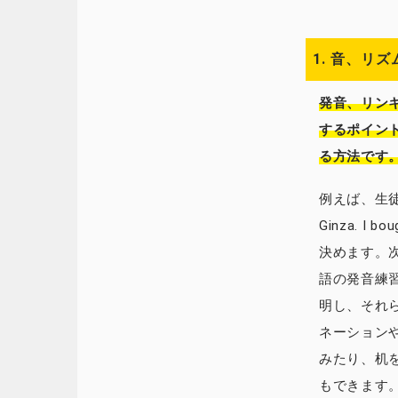
1. 音、リ
発音、リン
するポイン
る方法です
例えば、生徒と
Ginza. I
決めます。次に
語の発音練習
明し、それ
ネーション
みたり、机
もできます