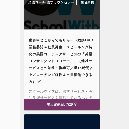
英語コーチ/語学カウンセラー
在宅勤務
世界中どこからでもリモート勤務OK！
業務委託＆社員募集！スピーキング特
化の英語コーチングサービスの「英語
コンサルタント（コーチ）」（他社サ
ービスとの兼務・複業可／週15時間以
上／コーチング経験＆土日稼働できる
方）
スクールウィズは、留学サービスと英
語学習サービスを運営しているベンチ
ャー企業です。2024年の夏にリ…
募
求人確認日: 7/29
集要項