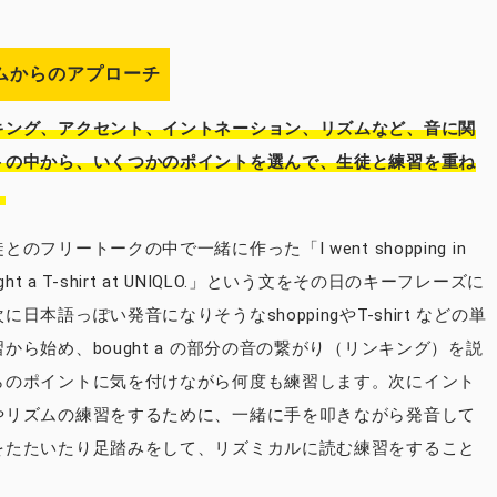
ズムからのアプローチ
キング、アクセント、イントネーション、リズムなど、音に関
トの中から、いくつかのポイントを選んで、生徒と練習を重ね
。
のフリートークの中で一緒に作った「I went shopping in
 bought a T-shirt at UNIQLO.」という文をその日のキーフレーズに
日本語っぽい発音になりそうなshoppingやT-shirt などの単
から始め、bought a の部分の音の繋がり（リンキング）を説
らのポイントに気を付けながら何度も練習します。次にイント
やリズムの練習をするために、一緒に手を叩きながら発音して
をたたいたり足踏みをして、リズミカルに読む練習をすること
。