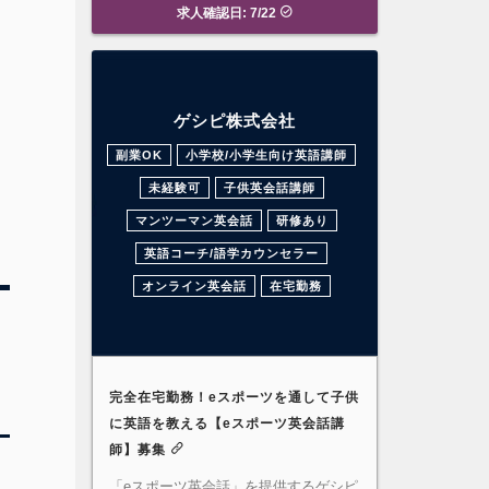
求人確認日: 7/22
ゲシピ株式会社
副業OK
小学校/小学生向け英語講師
未経験可
子供英会話講師
マンツーマン英会話
研修あり
英語コーチ/語学カウンセラー
オンライン英会話
在宅勤務
完全在宅勤務！eスポーツを通して子供
に英語を教える【eスポーツ英会話講
師】募集
「eスポーツ英会話」を提供するゲシピ