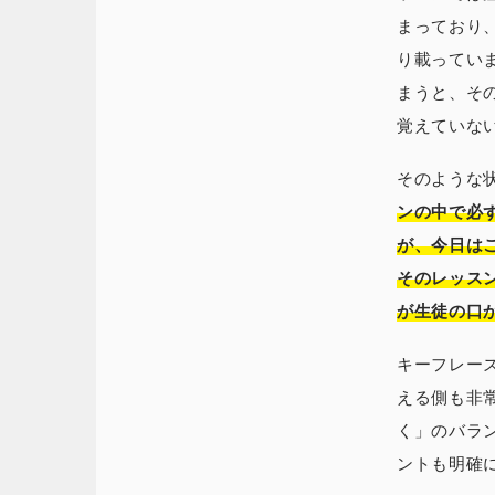
まっており
り載ってい
まうと、そ
覚えていな
そのような
ンの中で必
が、今日は
そのレッス
が生徒の口
キーフレー
える側も非
く」のバラ
ントも明確