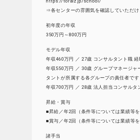
https://toraiz.jp/school/
⇒各センターの雰囲気を確認していただけ
初年度の年収
350万円～800万円
モデル年収
年収460万円 ／ 27歳 コンサルタント職 経
年収550万円 ／ 30歳 グループマネージ
タントが所属する各グループの責任者です
年収700万円 ／ 28歳 法人担当コンサル
昇給・賞与
■昇給／年2回（条件等については業績等
■賞与／年2回（条件等については業績等
諸手当