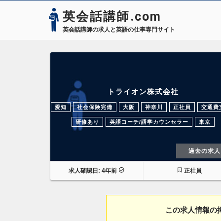
英会話講師.com
英会話講師の求人と英語の仕事専門サイト
トライオン株式会社
愛知
社会保険完備
大阪
神奈川
正社員
交通費
研修あり
英語コーチ/語学カウンセラー
東京
過去の求人
求人確認日: 4年前
正社員
この求人情報の