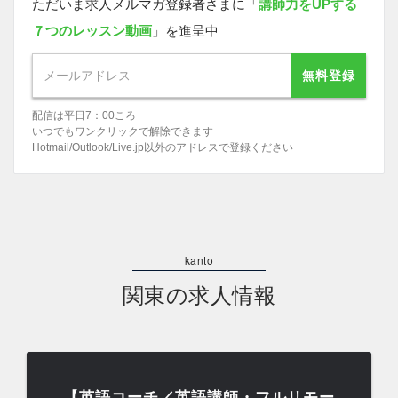
ただいま求人メルマガ登録者さまに「
講師力をUPする
７つのレッスン動画
」を進呈中
無料登録
配信は平日7：00ころ
いつでもワンクリックで解除できます
Hotmail/Outlook/Live.jp以外のアドレスで登録ください
関東の求人情報
【英語コーチ／英語講師・フルリモー