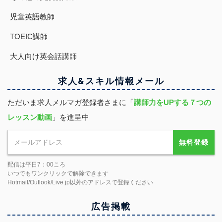
児童英語教師
TOEIC講師
大人向け英会話講師
求人&スキル
情報
メール
ただいま求人メルマガ登録者さまに「
講師力をUPする７つの
レッスン動画
」を進呈中
無料登録
配信は平日7：00ころ
いつでもワンクリックで解除できます
Hotmail/Outlook/Live.jp以外のアドレスで登録ください
広告掲載