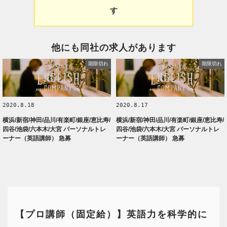
す
他にも同社の求人があります
期限切れ
期限切れ
2020.8.18
2020.8.17
横浜/新宿/神田/品川/有楽町/銀座/恵比寿/
横浜/新宿/神田/品川/有楽町/銀座/恵比寿/
四谷/池袋/六本木/大宮 パーソナルトレ
四谷/池袋/六本木/大宮 パーソナルトレ
ーナー（英語講師） 急募
ーナー（英語講師） 急募
【プロ講師（固定給）】英語力を科学的に