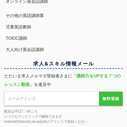
オンライン英会話講師
その他の英語講師業
児童英語教師
TOEIC講師
大人向け英会話講師
求人&スキル
情報
メール
ただいま求人メルマガ登録者さまに「
講師力をUPする７つの
レッスン動画
」を進呈中
無料登録
配信は平日7：00ころ
いつでもワンクリックで解除できます
Hotmail/Outlook/Live.jp以外のアドレスで登録ください