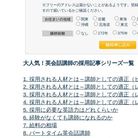
※フリーのアドレスは届かないことがあるようです。登
すので届いているかご確認ください。
関東
近畿
東海
沖縄
北海道
東北
なし
1?2年
3?5年
大人気！英会話講師の採用記事シリーズ一覧
1. 採用される人材とは～講師としての適正（
2. 採用される人材とは～講師としての適正
3. 採用される人材とは～講師としての適正
4. 採用される人材とは～講師としての適正
5. 採用に必要な英語力はどれくらいか
6. 経験がなくても講師になれるのか
7. 給料の相場
8. パートタイム英会話講師