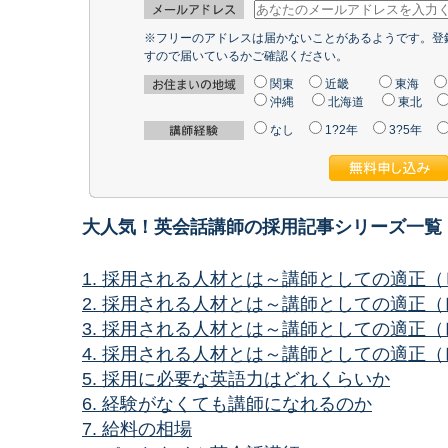
※フリーのアドレスは届かないことがあるようです。登
すので届いているかご確認ください。
関東
近畿
東海
沖縄
北海道
東北
なし
1?2年
3?5年
大人気！英会話講師の採用記事シリーズ一覧
1. 採用される人材とは～講師としての適正
2. 採用される人材とは～講師としての適正
3. 採用される人材とは～講師としての適正
4. 採用される人材とは～講師としての適正
5. 採用に必要な英語力はどれくらいか
6. 経験がなくても講師になれるのか
7. 給料の相場