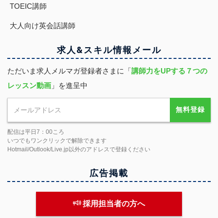
TOEIC講師
大人向け英会話講師
求人&スキル
情報
メール
ただいま求人メルマガ登録者さまに「
講師力をUPする７つの
レッスン動画
」を進呈中
無料登録
配信は平日7：00ころ
いつでもワンクリックで解除できます
Hotmail/Outlook/Live.jp以外のアドレスで登録ください
広告掲載
採用担当者の方へ