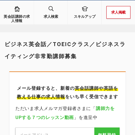
求人掲載
英会話講師の求
求人検索
スキルアップ
人情報
ビジネス英会話／TOEICクラス／ビジネスラ
イティング非常勤講師募集
メール登録すると、新着の
英会話講師
や英語を
教える仕事の求人情報
をいち早く受信できます
ただいま求人メルマガ登録者さまに「
講師力を
UPする７つのレッスン動画
」を進呈中
無料登録