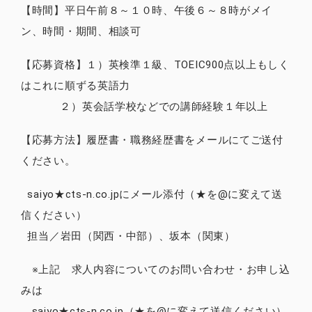
【時間】平日午前８～１０時、午後６～８時がメイ
ン、時間・期間、相談可
【応募資格】１）英検準１級、TOEIC900点以上もしく
はこれに順ずる英語力
２）英会話学校などでの講師経験１年以上
【応募方法】履歴書・職務経歴書をメールにてご送付
ください。
saiyo★cts-n.co.jpにメール添付（★を@に変えて送
信ください）
担当／岩田（関西・中部）、坂本（関東）
※上記 求人内容についてのお問い合わせ・お申し込
みは
saiyo★cts-n.co.jp（★を@に変えて送信ください）