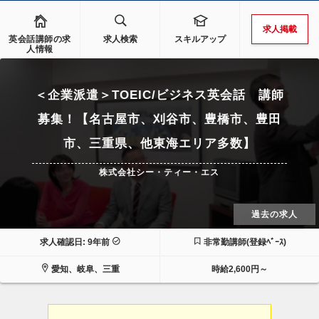
求人掲載
英会話講師の求
求人検索
スキルアップ
人情報
＜企業派遣＞TOEIC/ビジネス英会話 講師
募集！【名古屋市、刈谷市、豊橋市、豊田
市、三重県、他東海エリア多数】
株式会社シー・ティー・エス
過去の求人
求人確認日: 9年前
非常勤講師(登録ﾍﾞｰｽ)
愛知、岐阜、三重
時給2,600円～