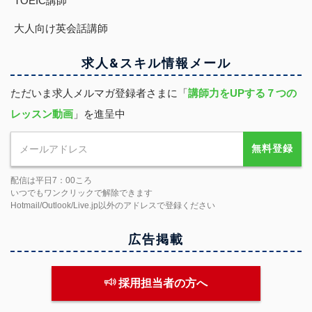
TOEIC講師
大人向け英会話講師
求人&スキル
情報
メール
ただいま求人メルマガ登録者さまに「
講師力をUPする７つの
レッスン動画
」を進呈中
無料登録
配信は平日7：00ころ
いつでもワンクリックで解除できます
Hotmail/Outlook/Live.jp以外のアドレスで登録ください
広告掲載
採用担当者の方へ