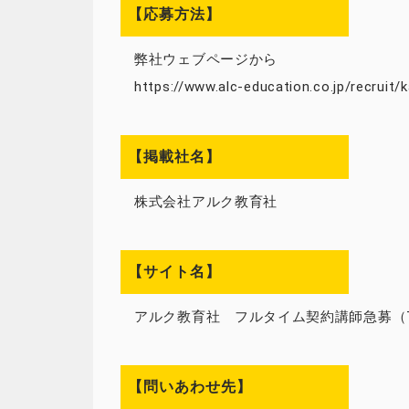
【応募方法】
弊社ウェブページから
https://www.alc-education.co.jp/recruit/
【掲載社名】
株式会社アルク教育社
【サイト名】
アルク教育社 フルタイム契約講師急募（T
【問いあわせ先】