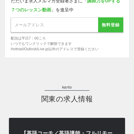
ただいま求人メルマガ登録者さまに「
講師力をUPする
７つのレッスン動画
」を進呈中
無料登録
配信は平日7：00ころ
いつでもワンクリックで解除できます
Hotmail/Outlook/Live.jp以外のアドレスで登録ください
関東の求人情報
【英語コーチ／英語講師・フルリモー