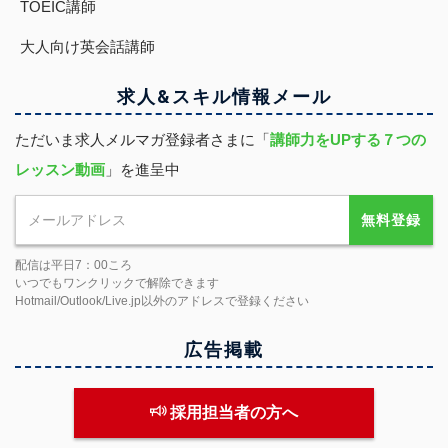
TOEIC講師
大人向け英会話講師
求人&スキル
情報
メール
ただいま求人メルマガ登録者さまに「
講師力をUPする７つの
レッスン動画
」を進呈中
無料登録
配信は平日7：00ころ
いつでもワンクリックで解除できます
Hotmail/Outlook/Live.jp以外のアドレスで登録ください
広告掲載
採用担当者の方へ