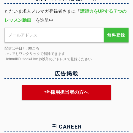
ただいま求人メルマガ登録者さまに「
講師力をUPする７つの
レッスン動画
」を進呈中
無料登録
配信は平日7：00ころ
いつでもワンクリックで解除できます
Hotmail/Outlook/Live.jp以外のアドレスで登録ください
広告掲載
採用担当者の方へ
CAREER