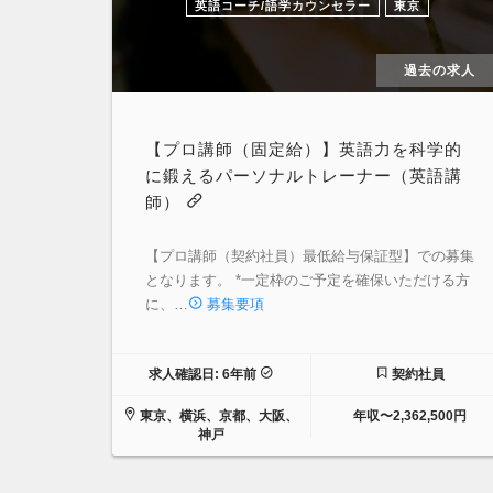
英語コーチ/語学カウンセラー
東京
過去の求人
【プロ講師（固定給）】英語力を科学的
に鍛えるパーソナルトレーナー（英語講
師）
【プロ講師（契約社員）最低給与保証型】での募集
となります。 *一定枠のご予定を確保いただける方
に、…
募集要項
求人確認日: 6年前
契約社員
東京、横浜、京都、大阪、
年収〜2,362,500円
神戸