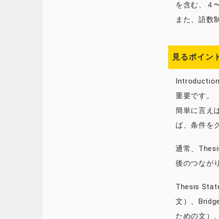
を含む、４
また、語数
見るポイント(1
Introduc
重要です。
簡単に言え
ば、条件を
通常、Thes
後のつなが
Thesis 
文）、Brid
ための文）、O