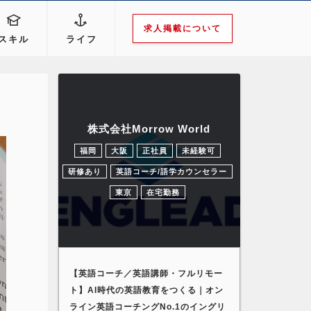
求人掲載について
スキル
ライフ
株式会社Morrow World
福岡
大阪
正社員
未経験可
研修あり
英語コーチ/語学カウンセラー
東京
在宅勤務
【英語コーチ／英語講師・フルリモー
ト】AI時代の英語教育をつくる｜オン
ライン英語コーチングNo.1のイングリ