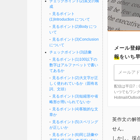
チェックポイント(2)英文の構
成
見るポイント
(1)Introduction について
見るポイント(2)Body につ
いて
見るポイント(3)Conclusion
について
メール登
チェックポイント(3)語彙
報
をいち
見るポイント(1)100以下の
数字はアルファベットで書い
てあるか
見るポイント(2)大文字が正
しく使われているか（固有名
配信は平日7：
詞、文頭）
いつでもワン
見るポイント(3)短縮形や省
Hotmail/Ou
略形が用いられてないか
見るポイント(4)客観的な文
章か
英作文の解
見るポイント(5)スペリング
が正しいか
せん。
見るポイント(6)同じ語彙や
しかし、採