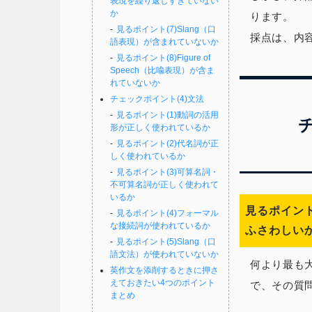
表現を繰り返しすぎていない
か
ります。
見るポイント(7)Slang（口
採点は、内
語表現）が含まれていないか
見るポイント(8)Figure of
Speech（比喩表現）が含ま
れていないか
チェックポイント(4)文法
見るポイント(1)動詞の活用
形が正しく使われているか
見るポイント(2)代名詞が正
しく使われているか
見るポイント(3)可算名詞・
不可算名詞が正しく使われて
いるか
見るポイント
見るポイント(4)フォーマル
な接続詞が使われているか
ふさわしい
見るポイント(5)Slang（口
語文法）が使われていないか
何より最も
英作文を添削するときに押さ
えておきたい4つのポイント
で、その質
まとめ