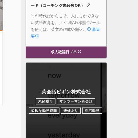
ード（コーチング未経験OK）
＼AI時代だからこそ、人にしかできな
い英語教育を。／ 生成AIや翻訳ツール
を使えば、英文の作成や翻訳…
募集
要項
求人確認日: 8/6
英会話ビギン株式会社
未経験可
マンツーマン英会話
柔軟な勤務時間
研修あり
在宅勤務