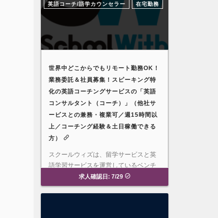
英語コーチ/語学カウンセラー
在宅勤務
世界中どこからでもリモート勤務OK！
業務委託＆社員募集！スピーキング特
化の英語コーチングサービスの「英語
コンサルタント（コーチ）」（他社サ
ービスとの兼務・複業可／週15時間以
上／コーチング経験＆土日稼働できる
方）
スクールウィズは、留学サービスと英
語学習サービスを運営しているベンチ
ャー企業です。2024年の夏にリ…
募
求人確認日: 7/29
集要項