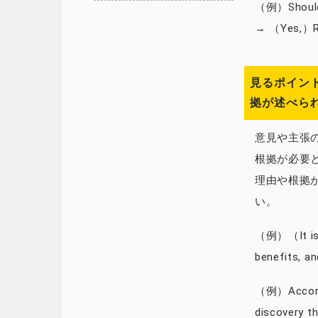
（例）Should 
→ （Yes,）Re
見るポイント
拠が述べら
意見や主張
根拠が必要
理由や根拠
い。
（例）（It is b
benefits, 
（例）Accordin
discovery t