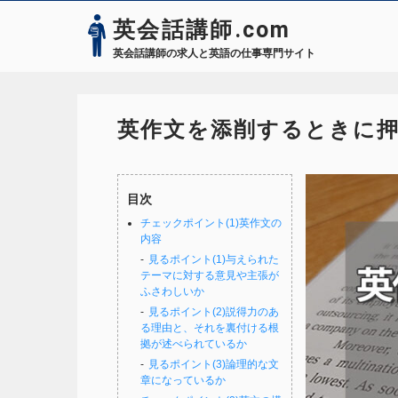
英会話講師.com
英会話講師の求人と英語の仕事専門サイト
英作文を添削するときに
目次
チェックポイント(1)英作文の
内容
見るポイント(1)与えられた
テーマに対する意見や主張が
ふさわしいか
見るポイント(2)説得力のあ
る理由と、それを裏付ける根
拠が述べられているか
見るポイント(3)論理的な文
章になっているか