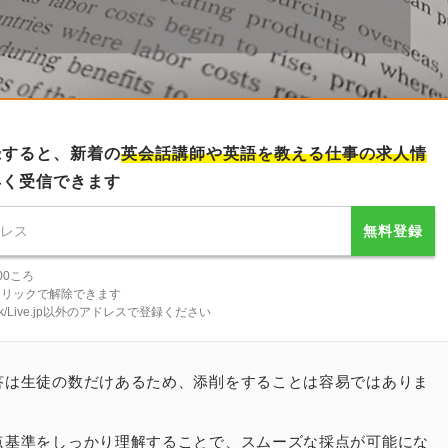
録すると、新着の
英会話講師
や英語を教える仕事の求人情
早く受信できます
無料登録
00ころ
クリックで解除できます
tlook/Live.jp以外のアドレスで登録ください
答は生徒の数だけあるため、添削をすることは容易ではありま
点基準をしっかり理解することで、スムーズな採点が可能にな