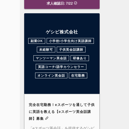
求人確認日: 7/22
ゲシピ株式会社
副業OK
小学校/小学生向け英語講師
未経験可
子供英会話講師
マンツーマン英会話
研修あり
英語コーチ/語学カウンセラー
オンライン英会話
在宅勤務
完全在宅勤務！eスポーツを通して子供
に英語を教える【eスポーツ英会話講
師】募集
「eスポーツ英会話」を提供するゲシピ