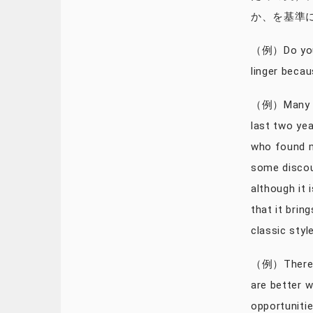
か、を基準
（例）Do you m
linger bec
（例）Many of
last two yea
who found m
some discou
although it 
that it bri
classic sty
（例）Therefor
are better w
opportuniti