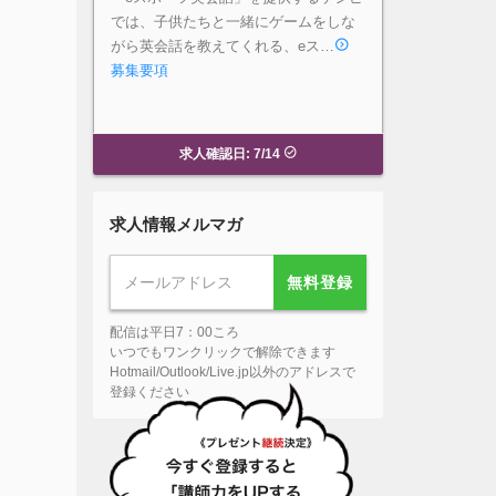
では、子供たちと一緒にゲームをしな
がら英会話を教えてくれる、eス…
募集要項
求人確認日: 7/14
求人情報メルマガ
無料登録
配信は平日7：00ころ
いつでもワンクリックで解除できます
Hotmail/Outlook/Live.jp以外のアドレスで
登録ください