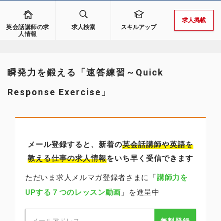
求人掲載
英会話講師の求
求人検索
スキルアップ
人情報
瞬発力を鍛える「速答練習～Quick
Response Exercise」
メール登録すると、新着の
英会話講師
や英語を
教える仕事の求人情報
をいち早く受信できます
ただいま求人メルマガ登録者さまに「
講師力を
UPする７つのレッスン動画
」を進呈中
無料登録