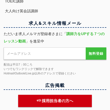
TOEIC講師
大人向け英会話講師
求人&スキル
情報
メール
ただいま求人メルマガ登録者さまに「
講師力をUPする７つの
レッスン動画
」を進呈中
無料登録
配信は平日7：00ころ
いつでもワンクリックで解除できます
Hotmail/Outlook/Live.jp以外のアドレスで登録ください
広告掲載
採用担当者の方へ