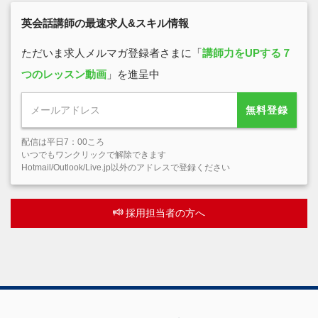
英会話講師の最速求人&スキル情報
ただいま求人メルマガ登録者さまに「
講師力をUPする７
つのレッスン動画
」を進呈中
無料登録
配信は平日7：00ころ
いつでもワンクリックで解除できます
Hotmail/Outlook/Live.jp以外のアドレスで登録ください
採用担当者の方へ