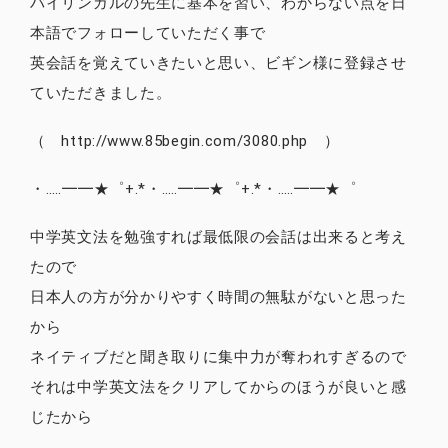
バイリンガルの先生に基本を習い、わからない点を日
本語でフォローしていただく事で
英会話を覚えていきたいと思い、ビギン様に登録させ
ていただきました。
（ http://www.85begin.com/3080.php ）
・‥…━━★゜+.*・‥…━━★゜+.*・‥…━━★゜
中学英文法を勉強すれば最低限の会話は出来ると考え
たので
日本人の方が分かりやすく時間の無駄がないと思った
から
ネイティブだと聞き取りに集中力が奪われすぎるので
それは中学英文法をクリアしてからのほうが良いと感
じたから