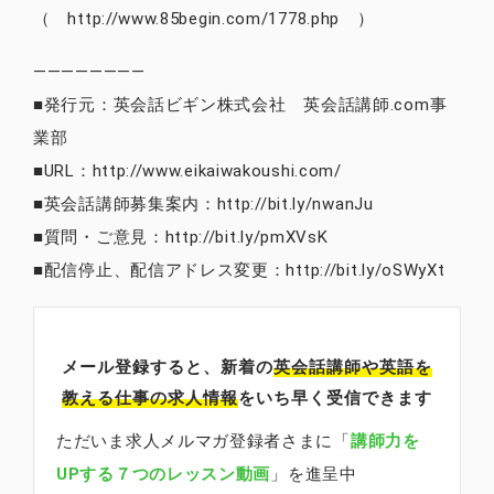
（ http://www.85begin.com/1778.php ）
————————
■発行元：英会話ビギン株式会社 英会話講師.com事
業部
■URL：http://www.eikaiwakoushi.com/
■英会話講師募集案内：http://bit.ly/nwanJu
■質問・ご意見：http://bit.ly/pmXVsK
■配信停止、配信アドレス変更：http://bit.ly/oSWyXt
メール登録すると、新着の
英会話講師
や英語を
教える仕事の求人情報
をいち早く受信できます
ただいま求人メルマガ登録者さまに「
講師力を
UPする７つのレッスン動画
」を進呈中