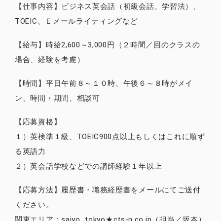
【仕事内容】ビジネス英会話（初級会話、学習法）、
TOEIC、Ｅメールライティングなど
【給与】時給2,600～3,000円（２時間／回のクラスの
場合、経験を考慮）
【時間】平日午前８～１０時、午後６～８時がメイ
ン、時間・期間、相談可
【応募資格】
１）英検準１級、TOEIC900点以上もしくはこれに順ず
る英語力
２）英会話学校などでの講師経験１年以上
【応募方法】履歴書・職務経歴書をメールにてご送付
ください。
関東エリア：saiyo_tokyo★cts-n.co.jp（担当／坂本）