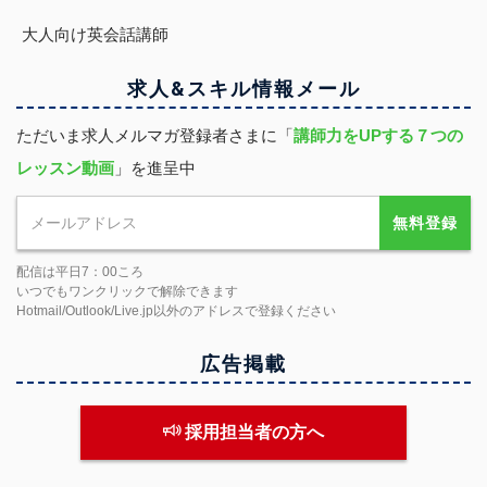
大人向け英会話講師
求人&スキル
情報
メール
ただいま求人メルマガ登録者さまに「
講師力をUPする７つの
レッスン動画
」を進呈中
無料登録
配信は平日7：00ころ
いつでもワンクリックで解除できます
Hotmail/Outlook/Live.jp以外のアドレスで登録ください
広告掲載
採用担当者の方へ