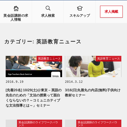
求人掲載
英会話講師の求
求人検索
スキルアップ
人情報
カテゴリー:
英語教育ニュース
英語教育ニュース
英語教育ニュース
2016.9.19
2014.3.12
[先着20名] 10/29(土)@東京 – 英語の
3/16(日)丸善丸の内店(無料)子供向け
先生のための「文法の授業って面白
教材セミナー
くならないの？～コミュニカティブ
な文法指導とは～」セミナー
英会話講師のライフワークバラ
英会話講師のライフワークバラ
ンス
ンス