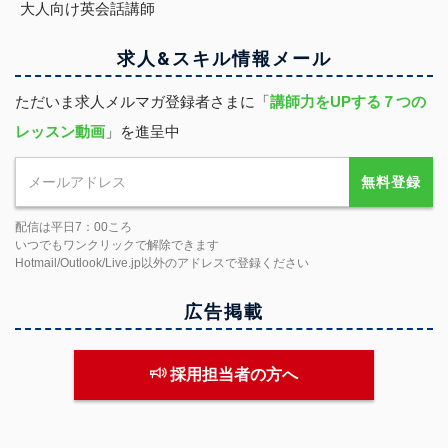
大人向け英会話講師
求人&スキル
情報
メール
ただいま求人メルマガ登録者さまに「
講師力をUPする７つの
レッスン動画
」を進呈中
無料登録
配信は平日7：00ころ
いつでもワンクリックで解除できます
Hotmail/Outlook/Live.jp以外のアドレスで登録ください
広告掲載
採用担当者の方へ