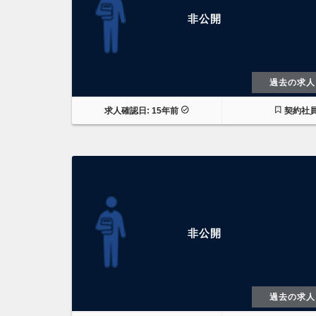
非公開
過去の求人
求人確認日: 15年前
契約社
非公開
過去の求人