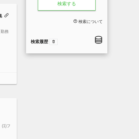
検索する
集
検索について
【勤務
検索履歴
(1)フ