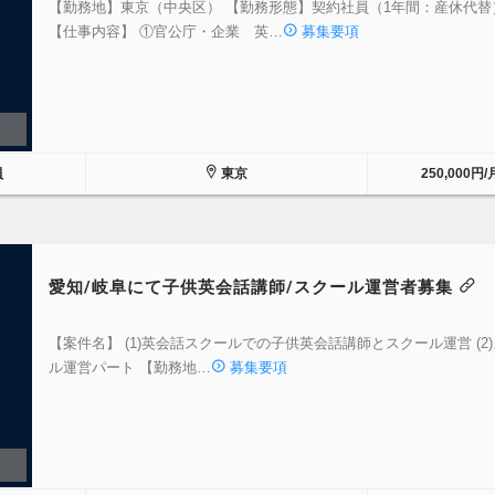
【勤務地】東京（中央区） 【勤務形態】契約社員（1年間：産休代替
【仕事内容】 ①官公庁・企業 英…
募集要項
員
東京
250,000円/
愛知/岐阜にて子供英会話講師/スクール運営者募集
【案件名】 (1)英会話スクールでの子供英会話講師とスクール運営 (2
ル運営パート 【勤務地…
募集要項