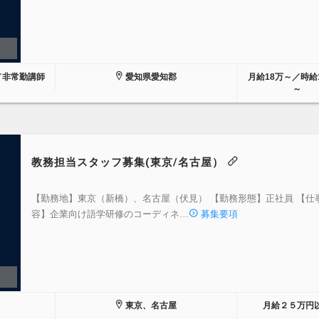
／非常勤講師
愛知県愛知郡
月給18万～／時給1
～
教務担当スタッフ募集(東京/名古屋）
【勤務地】東京（新橋）、名古屋（伏見） 【勤務形態】正社員 【仕
容】企業向け語学研修のコーディネ…
募集要項
東京、名古屋
月給２５万円