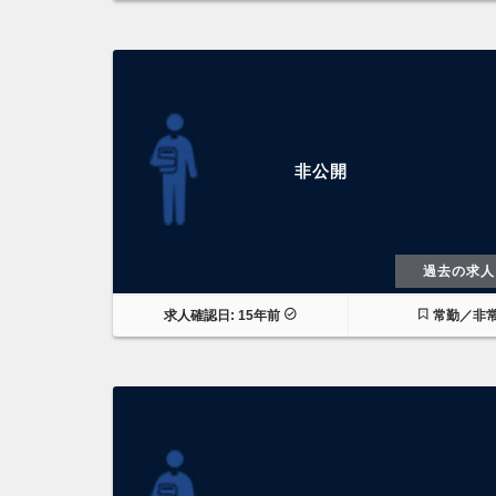
非公開
過去の求人
求人確認日: 15年前
常勤／非