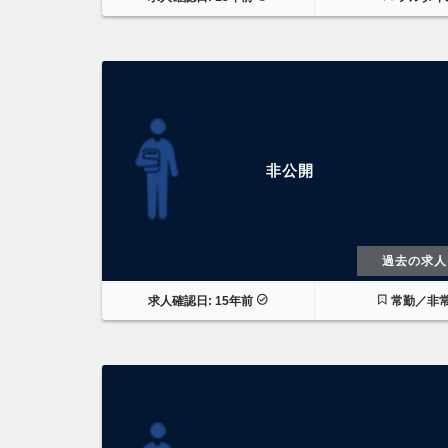
非公開
過去の求人
求人確認日: 15年前
常勤／非