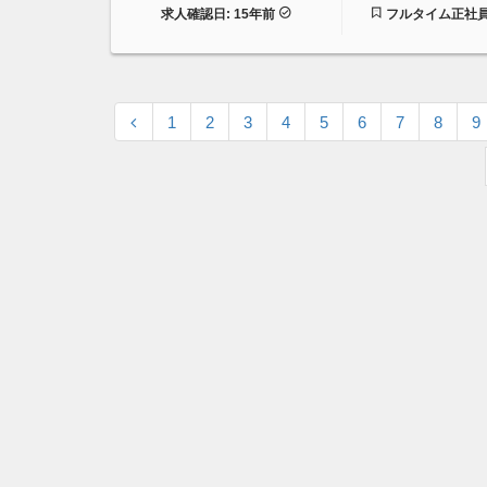
求人確認日: 15年前
フルタイム正社
1
2
3
4
5
6
7
8
9