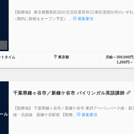
【勤務地】 東京都豊島区目白/文京区茗荷谷/江東区清澄白河のいずれ
（都内に新校をオープン予定） …
募集要項
ートタイム
東京都
月給～300,000
1,200円～
千葉県鎌ヶ谷市／新鎌ケ谷市 バイリンガル英語講師
【勤務地】 千葉県鎌ヶ谷市／新鎌ケ谷市 東武アーバンパーク線・新
ール
線・北総線 新鎌ケ谷駅前 【勤務…
募集要項