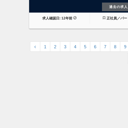
過去の求人
求人確認日: 12年前
正社員／パー
1
2
3
4
5
6
7
8
9