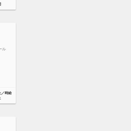
円
ール
以上／時給
上