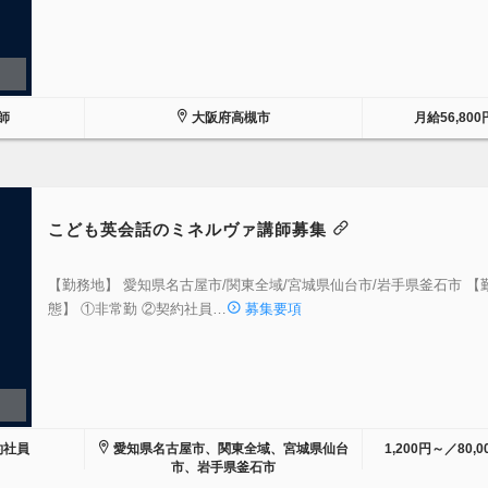
師
大阪府高槻市
月給56,800
こども英会話のミネルヴァ講師募集
【勤務地】 愛知県名古屋市/関東全域/宮城県仙台市/岩手県釜石市 【
態】 ①非常勤 ②契約社員…
募集要項
約社員
愛知県名古屋市、関東全域、宮城県仙台
1,200円～／80,
市、岩手県釜石市