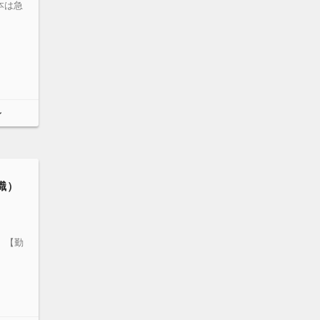
本は急
～
職）
 【勤