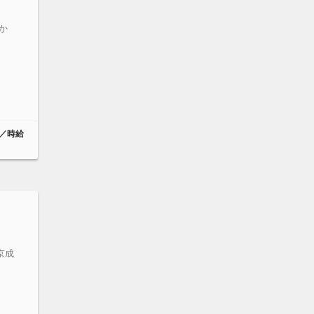
か
円／時給
京成