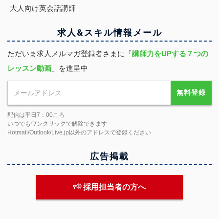
大人向け英会話講師
求人&スキル
情報
メール
ただいま求人メルマガ登録者さまに「
講師力をUPする７つの
レッスン動画
」を進呈中
無料登録
配信は平日7：00ころ
いつでもワンクリックで解除できます
Hotmail/Outlook/Live.jp以外のアドレスで登録ください
広告掲載
採用担当者の方へ