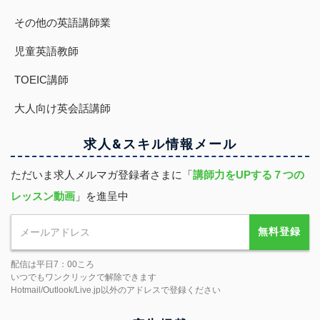
その他の英語講師業
児童英語教師
TOEIC講師
大人向け英会話講師
求人&スキル
情報
メール
ただいま求人メルマガ登録者さまに「
講師力をUPする７つの
レッスン動画
」を進呈中
無料登録
配信は平日7：00ころ
いつでもワンクリックで解除できます
Hotmail/Outlook/Live.jp以外のアドレスで登録ください