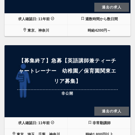
過去の求人
求人確認日: 11年前
週数時間から数日間
東京、神奈川
時給4200円～
【募集終了】急募【英語講師兼ティーチ
ャートレーナー 幼稚園／保育園関東エ
リア募集】
非公開
過去の求人
求人確認日: 11年前
非常勤講師
東京、埼玉、千葉、神奈川
時給1,800円以上