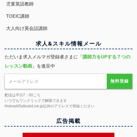
児童英語教師
TOEIC講師
大人向け英会話講師
求人&スキル
情報
メール
ただいま求人メルマガ登録者さまに「
講師力をUPする７つの
レッスン動画
」を進呈中
無料登録
配信は平日7：00ころ
いつでもワンクリックで解除できます
Hotmail/Outlook/Live.jp以外のアドレスで登録ください
広告掲載