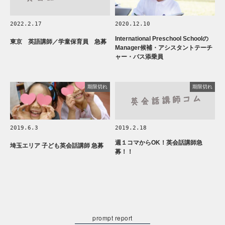
2022.2.17
2020.12.10
International Preschool Schoolの
東京 英語講師／学童保育員 急募
Manager候補・アシスタントテーチ
ャー・バス添乗員
期限切れ
期限切れ
2019.6.3
2019.2.18
週１コマからOK！英会話講師急
埼玉エリア 子ども英会話講師 急募
募！！