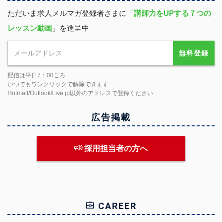
ただいま求人メルマガ登録者さまに「
講師力をUPする７つの
レッスン動画
」を進呈中
無料登録
配信は平日7：00ころ
いつでもワンクリックで解除できます
Hotmail/Outlook/Live.jp以外のアドレスで登録ください
広告掲載
採用担当者の方へ
CAREER